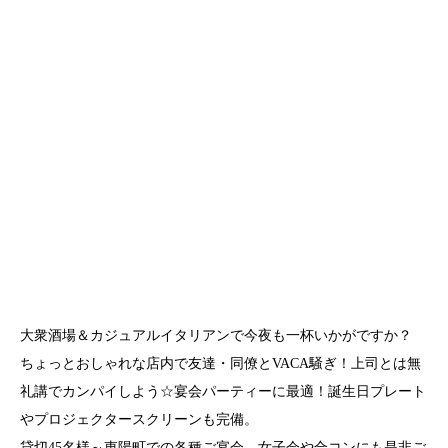
大衆酒場＆カジュアルイタリアンで今夜も一杯いかがですか？
ちょっとおしゃれな店内で友達・同僚とVACA騒ぎ！上司とは無
礼講でカンパイしよう☆宴会パーティーに最適！誕生日プレート
やプロジェクタースクリーンも完備。
貸切45名様～東陽町での各種ご宴会、女子会や合コンにも是非ご