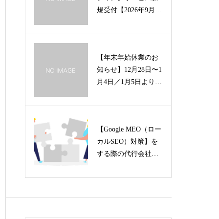
規受付【2026年9月ま
で】一時停止いたし
ます
【年末年始休業のお
知らせ】12月28日〜1
月4日／1月5日より営
業開始
【Google MEO（ロー
カルSEO）対策】を
する際の代行会社に
頼むポイント