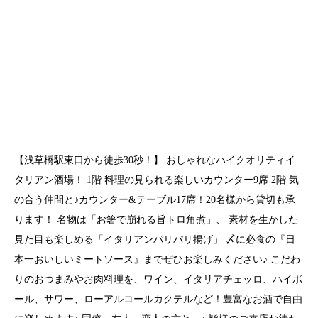
【浅草橋駅東口から徒歩30秒！】 おしゃれなハイクオリティイ
タリアン酒場！ 1階 料理の見られる楽しいカウンター9席 2階 気
の合う仲間と♪カウンター&テーブル17席！20名様から貸切も承
ります！ 名物は「お箸で崩れる旨トロ角煮」、 素材を生かした
見た目も楽しめる「イタリアンパリパリ揚げ」 〆に必食の『日
本一おいしいミートソース』までぜひお楽しみください♪ こだわ
りのおつまみやお肉料理を、ワイン、イタリアチェッロ、ハイボ
ール、サワー、ローアルコールカクテルなど！豊富なお酒で自由