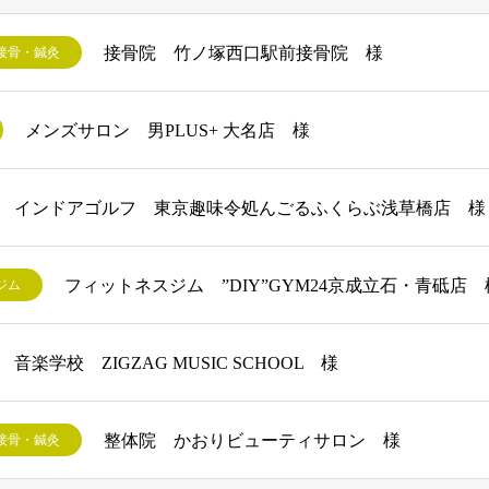
接骨院 竹ノ塚西口駅前接骨院 様
接骨・鍼灸
メンズサロン 男PLUS+ 大名店 様
インドアゴルフ 東京趣味令処んごるふくらぶ浅草橋店 様
フィットネスジム ”DIY”GYM24京成立石・青砥店 
ジム
音楽学校 ZIGZAG MUSIC SCHOOL 様
整体院 かおりビューティサロン 様
接骨・鍼灸