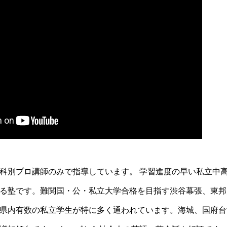
科別プロ講師のみで指導しています。 学習進度の早い私立中
る塾です。難関国・公・私立大学合格を目指す渋谷幕張、東邦
県内有数の私立学生が特に多く通われています。海城、国府台