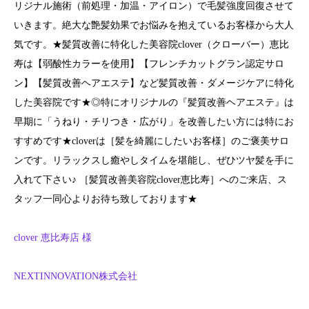
リジナル施術（前処理・加温・アイロン）で毛髪強度回復させて
いきます。絶大な艶髪効果でお悩みを抱えているお客様から大人
気です。★髪質改善に特化した美容院clover（クローバー）恵比
寿は【弱酸性カラーを使用】【フレンチカットグラン認定サロ
ン】【髪質改善ヘアエステ】など髪質改善・ダメージケアに特化
した美容院です★◎特にオリジナルの『髪質改善ヘアエステ』は
早期に「うねり・チリつき・広がり」を改善したい方には特にお
すすめです★cloverは［髪を綺麗にしたいお客様］のご褒美サロ
ンです。リラックスし癒やしタイムを堪能し、ぜひツヤ髪を手に
入れて下さい♪ ［髪質改善美容院clover恵比寿］へのご来店、ス
タッフ一同心よりお待ち致しております★
clover 恵比寿店 様
NEXTINNOVATION株式会社