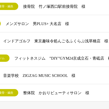
接骨院 竹ノ塚西口駅前接骨院 様
接骨・鍼灸
メンズサロン 男PLUS+ 大名店 様
インドアゴルフ 東京趣味令処んごるふくらぶ浅草橋店 様
フィットネスジム ”DIY”GYM24京成立石・青砥店 
ジム
音楽学校 ZIGZAG MUSIC SCHOOL 様
整体院 かおりビューティサロン 様
接骨・鍼灸