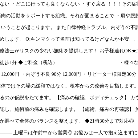
ない ・どこに行っても良くならない ・すぐ戻る ！！！その
筋肉の活動をサポートする組織。それが固まることで ・肩や腰
ということが起こります。 また自律神経トラブル、内ぞうの不
めします。 Q:キンマクって名前は知ってるけどなんか不安、、
療法士がリスクの少ない施術を提供します！ お子様連れOK★
1分 ◆ご料金（税込） ———————————— ・様々な痛み 9
2,000円 ・内ぞう不良 90分 12,000円 ・リピーター様限定30分 
整体ではその場の緩和ではなく、根本からの改善を目指します。
るのか仮説をたてます。 【痛みの確認、ボディチェック】 カ
認し、施術前の痛みを確認します。 【施術、痛みの再確認】 
か調べて全体のバランスを整えます。 ◆21時30分まで対応◎
——– 土曜日は午前中から営業◎ お悩みは一人で抱え込まず