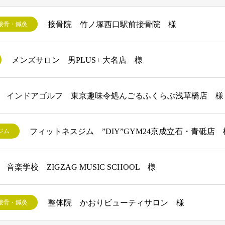
接骨院 竹ノ塚西口駅前接骨院 様
接骨・鍼灸
メンズサロン 男PLUS+ 大名店 様
インドアゴルフ 東京趣味令処んごるふくらぶ浅草橋店 様
フィットネスジム ”DIY”GYM24京成立石・青砥店 
ジム
音楽学校 ZIGZAG MUSIC SCHOOL 様
整体院 かおりビューティサロン 様
接骨・鍼灸