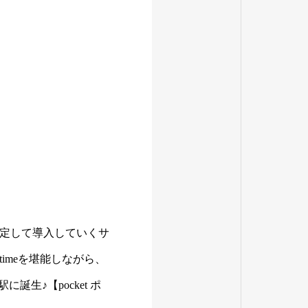
定して導入していくサ
imeを堪能しながら、
生♪【pocket ポ